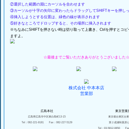
②選択した範囲の淵にカーソルを合わせます
③カーソルが十字の矢印に変わったらドラッグしてSHIFTキーを押し
④挿入しようとする位置は、緑色の線が表示されます
⑤好きなところでドロップすると、その場所に挿入されます
※ちなみにSHIFTを押さない時は切り取って上書き、Ctrlを押すとコ
ますよ。
☆最後までご覧いただきありがとうございました
株式会社 中本本店
営業部
広島本社
東京営業
広島県広島市中区東白島町13-15
東京都台東区台東1-
Tel：082-221-9181 Fax：082-227-5129
第２成瀬秋葉原
Tel：03-5812-0650 Fax