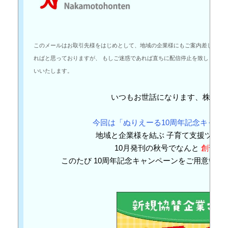
このメールはお取引先様をはじめとして、地域の企業様にもご案内差し上げて
ればと思っておりますが、 もしご迷惑であれば直ちに配信停止を致しますの
いいたします。
いつもお世話になります、株式会
今回は「ぬりえーる10周年記念キャン
地域と企業様を結ぶ 子育て支援ツール
10月発刊の秋号でなんと
創刊1
このたび
10周年記念キャンペーン
をご用意いた