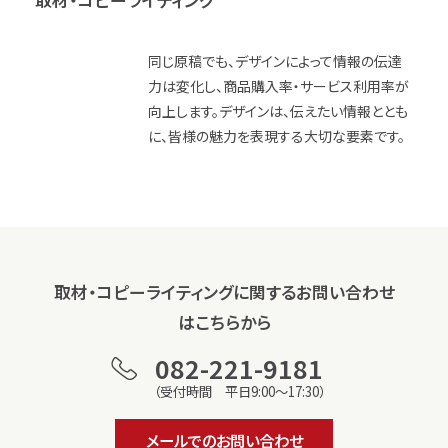
取材・コピーライティング
同じ原稿でも、デザインによって情報の伝達
力は変化し、商品購入率・サービス利用率が
向上します。デザインは、伝えたい情報ととも
に、皆様の魅力を表現する大切な要素です。
取
材
・
コ
ピ
ー
ラ
イ
テ
ィ
ン
グ
に
関
す
る
お
問
い
合
わ
せ
は
こ
ち
ら
か
ら
082-221-9181
（受付時間 平日9:00～17:30）
メールでのお問い合わせ