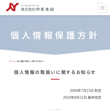
個人情報保護方針
ホーム
個人情報の取扱いに関するお知らせ
個
人
情
報
の
取
扱
い
に
関
す
る
お
知
ら
せ
2004年7月23日 制定
2020年8月21日 最終改定