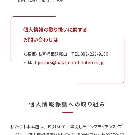
個人情報の取り扱いに関する
お問い合わせは
社長室・お客様相談窓口 TEL 082-221-9186
E-Mail:
privacy@nakamotohonten.co.jp
個
人
情
報
保
護
へ
の
取
り
組
み
私たち中本本店は、JISQ15001に準拠したコンプライアンス・プ
ログラム、個人情報保護体制の確立、運営が認められ2005年12