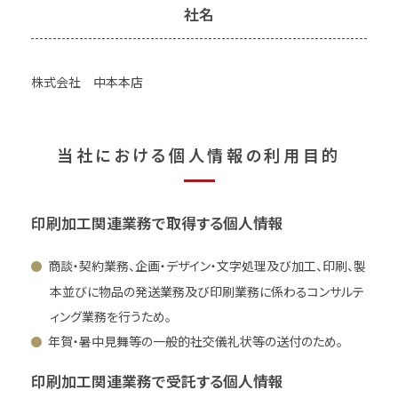
社名
株式会社 中本本店
当
社
に
お
け
る
個
人
情
報
の
利
用
目
的
印刷加工関連業務で取得する個人情報
商談・契約業務、企画・デザイン・文字処理及び加工、印刷、製
本並びに物品の発送業務及び印刷業務に係わるコンサルテ
ィング業務を行うため。
年賀・暑中見舞等の一般的社交儀礼状等の送付のため。
印刷加工関連業務で受託する個人情報