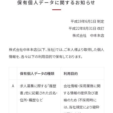
保
有
個
人
デ
ー
タ
に
関
す
る
お
知
ら
せ
平成19年6月1日 制定
平成22年8月31日 改訂
株式会社 中本本店
株式会社中本本店(以下、当社)では、ご本人様より取得した個人
情報を、各々以下の利用目的で保有しております。
保有個人データの種類
利用目的
A
求人募集に際する「履歴
会社情報・採用業務に関
書」他に記載された氏名・
する情報の提供及び連
住所・職歴など
絡のため（不採用時に
は、当社規定により破砕