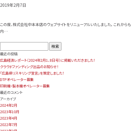
2019年2月7日
この度、株式会社中本本店のウェブサイトをリニューアルいたしました。 これからも
内…
検
索:
最
近
の
投
稿
広島経済レポート（2024年2月1、8日号）に掲載いただきました！
クラウドファンディング出品のお知らせ！
「広島県リスキリング宣言」を策定しました！
DTPオペレーター募集
印刷機・製本機オペレーター募集
最
近
の
コ
メ
ン
ト
ア
ー
カ
イ
ブ
2024年2月
2023年10月
2023年4月
2022年7月